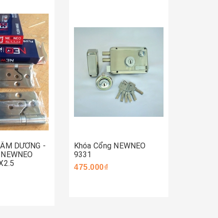
Mua 
Mua ngay
ay
 ÂM DƯƠNG -
Khóa Cổng NEWNEO
Khóa C
- NEWNEO
9331
590.000
X2.5
475.000₫