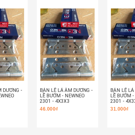
Hết hàng
Mua ng
M DƯƠNG -
BẢN LỀ LÁ ÂM DƯƠNG -
BẢN LỀ LÁ
NEWNEO
LỀ BƯỚM - NEWNEO
LỀ BƯỚM 
2301 - 4X3X3
2301 - 4X3
46.000₫
31.000₫