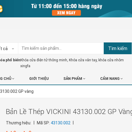
Tìm kiếm
t cả
óa phổ biến:
Khóa cửa điện tử thông minh
,
Khóa cửa vân tay
,
khóa cửa nhôm
xingfa
G CHỦ
GIỚI THIỆU
SẢN PHẨM
CẨM NANG
 43130.002 GP vàng
Bản Lề Thép VICKINI 43130.002 GP Vàn
|
|
Thương hiệu:
Mã SP:
43130.002