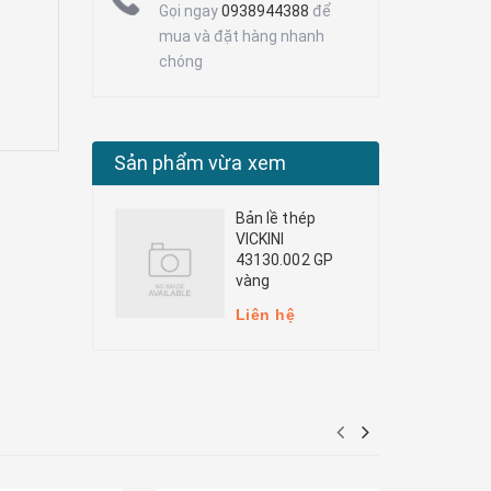
Gọi ngay
0938944388
để
mua và đặt hàng nhanh
chóng
Sản phẩm vừa xem
Bản lề thép
VICKINI
43130.002 GP
vàng
Liên hệ