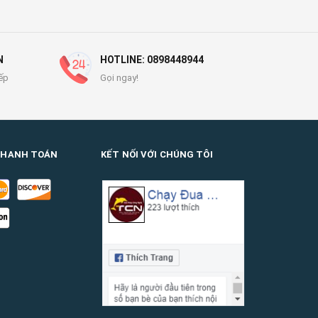
N
HOTLINE: 0898448944
ếp
Gọi ngay!
THANH TOÁN
KẾT NỐI VỚI CHÚNG TÔI