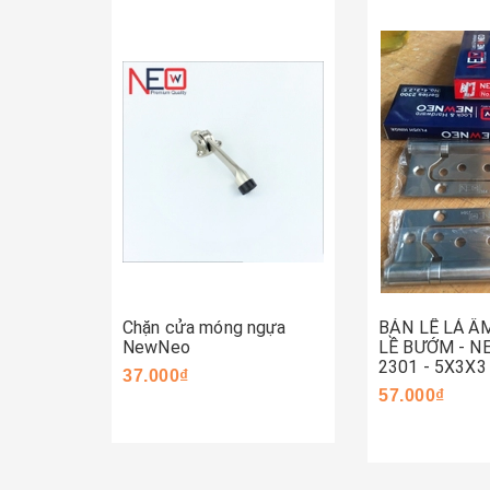
Mua ngay
Mua ngay
Chặn cửa móng ngựa
BẢN LỀ LÁ Â
NewNeo
LỀ BƯỚM - 
2301 - 5X3X3
37.000₫
57.000₫