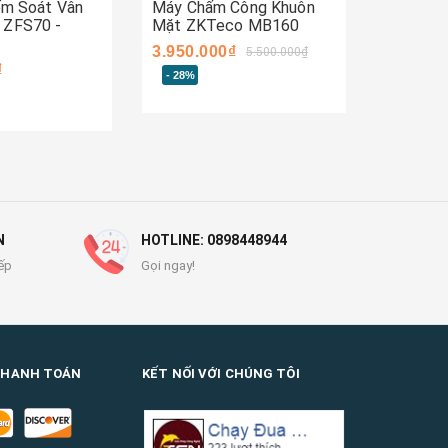
iểm Soát Vân
Máy Chấm Công Khuôn
Thiết Bị
 ZFS70 -
Mặt ZKTeco MB160
Tay ZK
3.950.000₫
3.500.0
5.500.000₫
₫
- 28%
N
HOTLINE: 0898448944
ếp
Gọi ngay!
THANH TOÁN
KẾT NỐI VỚI CHÚNG TÔI