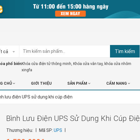
Tìm kiếm
t cả
óa phổ biến:
Khóa cửa điện tử thông minh
,
Khóa cửa vân tay
,
khóa cửa nhôm
xingfa
G CHỦ
GIỚI THIỆU
SẢN PHẨM
CẨM NANG
nh lưu điện UPS sử dụng khi cúp điện
Bình Lưu Điện UPS Sử Dụng Khi Cúp Đi
|
|
Thương hiệu:
Mã SP:
UPS