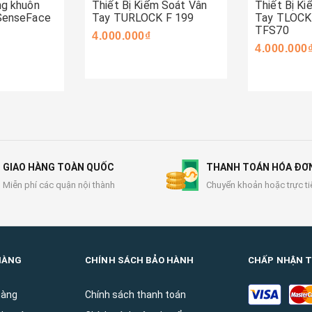
g khuôn
Thiết Bị Kiểm Soát Vân
Thiết Bị K
SenseFace
Tay TURLOCK F 199
Tay TLOCK
TFS70
4.000.000₫
4.000.000
GIAO HÀNG TOÀN QUỐC
THANH TOÁN HÓA ĐƠ
Miễn phí các quận nội thành
Chuyển khoản hoặc trực ti
HÀNG
CHÍNH SÁCH BẢO HÀNH
CHẤP NHẬN 
hàng
Chính sách thanh toán