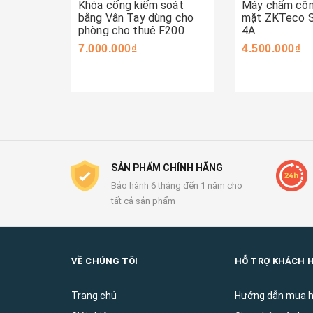
Khóa cổng kiểm soát
Máy chấm côn
bằng Vân Tay dùng cho
mặt ZKTeco 
phòng cho thuê F200
4A
7.000.000₫
4.500.000₫
SẢN PHẨM CHÍNH HÃNG
Bảo hành 6 tháng đến 1 năm cho
tất cả sản phẩm
VỀ CHÚNG TÔI
HỖ TRỢ KHÁCH 
Trang chủ
Hướng dẫn mua 