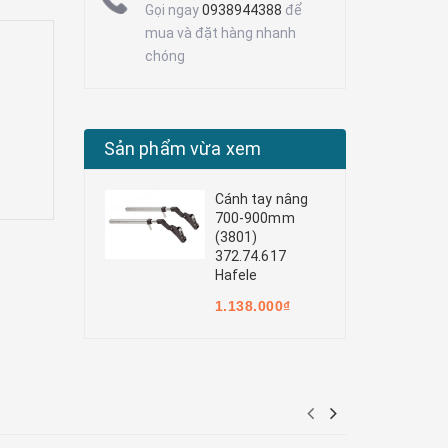
Gọi ngay
0938944388
để
mua và đặt hàng nhanh
chóng
Sản phẩm vừa xem
Cánh tay nâng
700-900mm
(3801)
372.74.617
Hafele
1.138.000₫