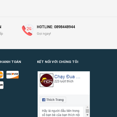
N
HOTLINE: 0898448944
ếp
Gọi ngay!
THANH TOÁN
KẾT NỐI VỚI CHÚNG TÔI