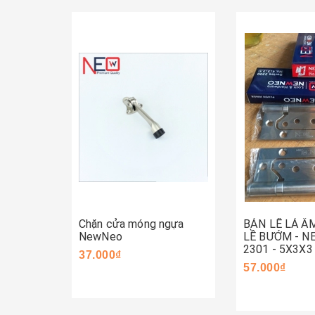
Mua ngay
Mua ngay
Chặn cửa móng ngựa
BẢN LỀ LÁ Â
NewNeo
LỀ BƯỚM - 
2301 - 5X3X3
37.000₫
57.000₫