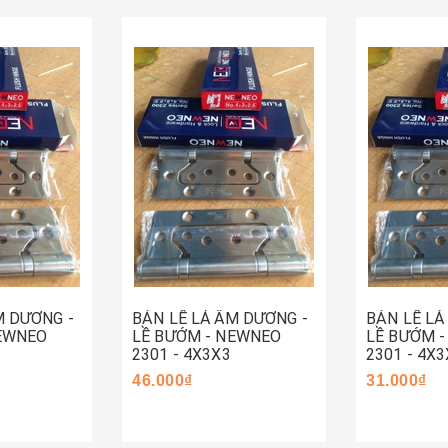
Hết hàng
Mua ng
M DƯƠNG -
BẢN LỀ LÁ ÂM DƯƠNG -
BẢN LỀ LÁ
NEWNEO
LỀ BƯỚM - NEWNEO
LỀ BƯỚM 
2301 - 4X3X3
2301 - 4X3
46.000₫
31.000₫