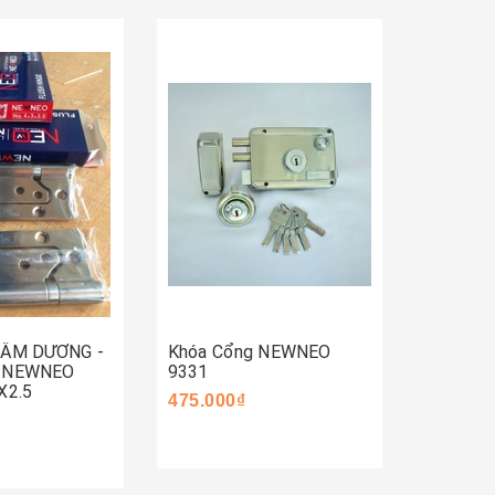
Mua 
Mua ngay
ay
 ÂM DƯƠNG -
Khóa Cổng NEWNEO
Khóa C
- NEWNEO
9331
590.000
X2.5
475.000₫