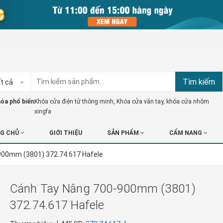
Tìm kiếm
t cả
óa phổ biến:
Khóa cửa điện tử thông minh
,
Khóa cửa vân tay
,
khóa cửa nhôm
xingfa
G CHỦ
GIỚI THIỆU
SẢN PHẨM
CẨM NANG
900mm (3801) 372.74.617 Hafele
Cánh Tay Nâng 700-900mm (3801)
372.74.617 Hafele