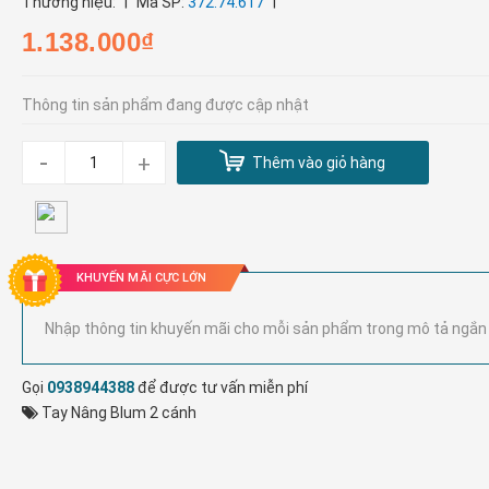
|
|
Thương hiệu:
Mã SP:
372.74.617
1.138.000₫
Thông tin sản phẩm đang được cập nhật
-
+
Thêm vào giỏ hàng
KHUYẾN MÃI CỰC LỚN
Nhập thông tin khuyến mãi cho mỗi sản phẩm trong mô tả ngắn
Gọi
0938944388
để được tư vấn miễn phí
Tay Nâng Blum 2 cánh