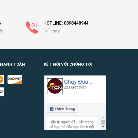
N
HOTLINE: 0898448944
ếp
Gọi ngay!
THANH TOÁN
KẾT NỐI VỚI CHÚNG TÔI