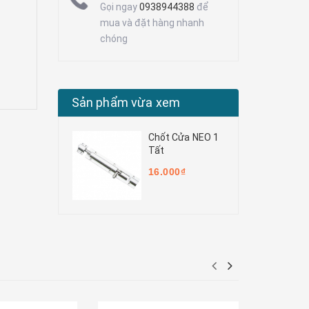
Gọi ngay
0938944388
để
mua và đặt hàng nhanh
chóng
Sản phẩm vừa xem
Chốt Cửa NEO 1
Tất
16.000₫