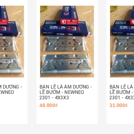
Hết hàng
Mua ng
M DƯƠNG -
BẢN LỀ LÁ ÂM DƯƠNG -
BẢN LỀ LÁ
NEWNEO
LỀ BƯỚM - NEWNEO
LỀ BƯỚM 
2301 - 4X3X3
2301 - 4X3
46.000₫
31.000₫