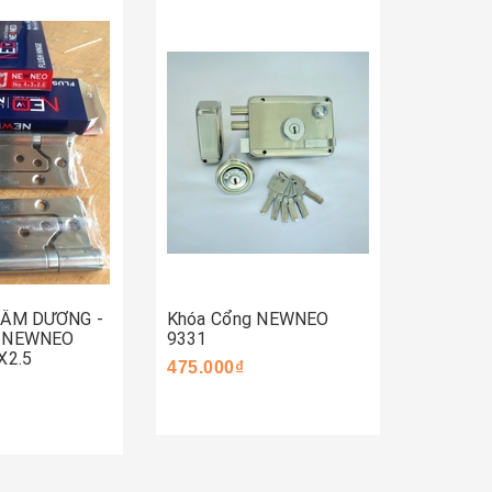
Mua 
Mua ngay
ay
 ÂM DƯƠNG -
Khóa Cổng NEWNEO
Khóa C
- NEWNEO
9331
590.000
X2.5
475.000₫