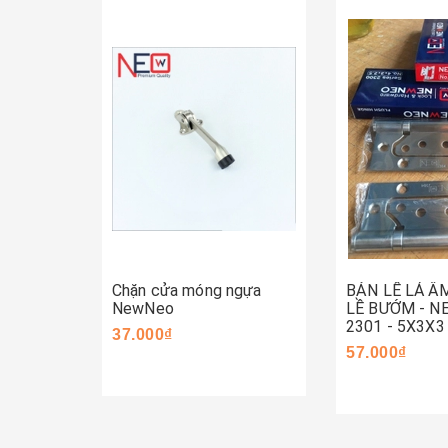
Mua ngay
Mua ngay
Chặn cửa móng ngựa
BẢN LỀ LÁ Â
NewNeo
LỀ BƯỚM - 
2301 - 5X3X3
37.000₫
57.000₫