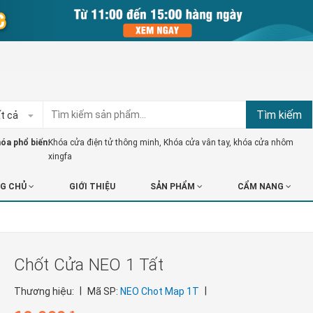
Tìm kiếm
t cả
óa phổ biến:
Khóa cửa điện tử thông minh
,
Khóa cửa vân tay
,
khóa cửa nhôm
xingfa
G CHỦ
GIỚI THIỆU
SẢN PHẨM
CẨM NANG
Chốt Cửa NEO 1 Tất
|
|
Thương hiệu:
Mã SP:
NEO Chot Map 1T