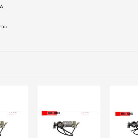
ỬA
 cửa