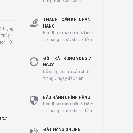
hàng trên 300.000 đ.
THANH TOÁN KHI NHẬN
HÀNG
 Trọng
Bạn thoải mái nhận & kiểm
 thủy:
tra hàng trước khi trả tiền.
tor + 01
ĐỔI TRẢ TRONG VÒNG 7
NGÀY
Dễ dàng đổi trả sản phẩm
trong 7 ngày đầu tiên
BẢO HÀNH CHÍNH HÃNG
Bạn thoải mái nhận & kiểm
tra hàng trước khi trả tiền.
t tự
ĐẶT HÀNG ONLINE