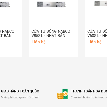
G NABCO
CỬA TỰ ĐỘNG NABCO
CỬA TỰ Đ
ẬT BẢN
V85SL - NHẬT BẢN
V60SL - N
Liên hệ
Liên hệ
GIAO HÀNG TOÀN QUỐC
THANH TOÁN HÓA ĐƠ
Miễn phí các quận nội thành
Chuyển khoản hoặc trực ti