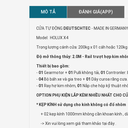
MÔ TẢ
ĐÁNH GIÁ(APP)
CỬA TỰ ĐỘNG
DEUTSCHTEC
- MADE IN GERMAN
Model:
HOLUX X4
Trọng lượng cánh cửa: 200kg x 01 cáh hoặc 120k
Độ mở thông thủy: 2.0M - Rail trượt hợp kim nh
Thiết bị bao gồm:
-
01
Gearmotor +
01
Pulli không tải,
01
Contronler:
-
04
Bộ báh xe và gia treo +
01
Dây curoa răng cưa.
-
01
Ray hợ kim nhôm,
01
Nắp che hộp kỹ thuật n
OPTION PHỤ KIỆN LẮP KÈM NHIỀU NHẤT CHO C
* KẸP KÍNH sử dụng cho kính không có đố nhôm
+ 02 kẹp kính 1000mm không cần khoan kính , 
-> Xin vui lòng xem giá tham khảo tại đây .