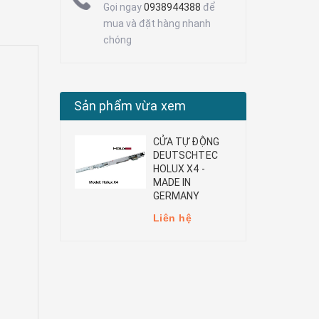
Gọi ngay
0938944388
để
mua và đặt hàng nhanh
chóng
Sản phẩm vừa xem
CỬA TỰ ĐỘNG
DEUTSCHTEC
HOLUX X4 -
MADE IN
GERMANY
Liên hệ