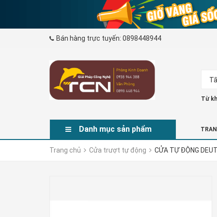
Bán hàng trực tuyến:
0898448944
Tấ
Từ kh
Danh mục sản phẩm
TRAN
Trang chủ
Cửa trượt tự động
CỬA TỰ ĐỘNG DEU