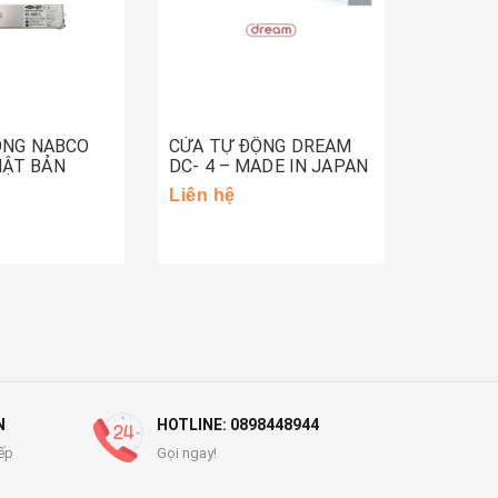
ỘNG NABCO
CỬA TỰ ĐỘNG DREAM
CỬA TỰ
HẬT BẢN
DC- 4 – MADE IN JAPAN
DC- 5 –
Liên hệ
Liên hệ
N
HOTLINE: 0898448944
ếp
Gọi ngay!