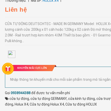
|
|
Thương hiệu:
Mã SP:
HOLUX X4
Liên hệ
CỬA TỰ ĐỘNG DEUTSCHTEC - MADE IN GERMANY Model: HOLUX X4
lượng cánh cửa: 200kg x 01 cáh hoặc 120kg x 02 cánh Độ mở thông
2.0M - Rail trượt hợp kim nhôm 4.0M Thiết bị bao gồm: - 01 Gearmo
Pulli không...
KHUYẾN MÃI CỰC LỚN
Nhập thông tin khuyến mãi cho mỗi sản phẩm trong mô tả ngắn
Gọi
0938944388
để được tư vấn miễn phí
cửa tự động
,
cửa tự động GERMANY
,
cửa kính tự động
,
cửa trượ
động
,
Holux X4
,
Cửa tự động Holux X4
,
Cửa tự động HOLUX