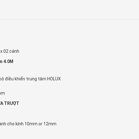
Y
g x 02 cánh
ôm 4.0M
 bộ điều khiển trung tâm HOLUX
hôm
ỬA TRƯỢT
dành cho kính 10mm or 12mm