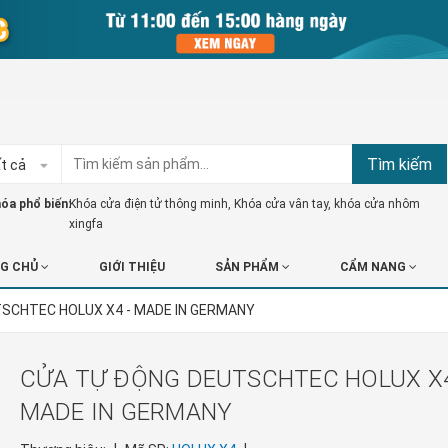
Tìm kiếm
t cả
óa phổ biến:
Khóa cửa điện tử thông minh
,
Khóa cửa vân tay
,
khóa cửa nhôm
xingfa
G CHỦ
GIỚI THIỆU
SẢN PHẨM
CẨM NANG
TSCHTEC HOLUX X4 - MADE IN GERMANY
CỬA TỰ ĐỘNG DEUTSCHTEC HOLUX X4
MADE IN GERMANY