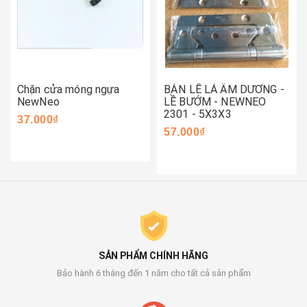
Chặn cửa móng ngựa
BẢN LỀ LÁ ÂM DƯƠNG -
NewNeo
LỀ BƯỚM - NEWNEO
2301 - 5X3X3
37.000₫
57.000₫
SẢN PHẨM CHÍNH HÃNG
Bảo hành 6 tháng đến 1 năm cho tất cả sản phẩm