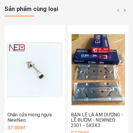
Sản phẩm cùng loại
Chặn cửa móng ngựa
BẢN LỀ LÁ ÂM DƯƠNG -
NewNeo
LỀ BƯỚM - NEWNEO
2301 - 5X3X3
37.000₫