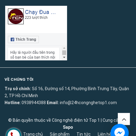
VỀ CHÚNG TÔI
Trụ sở chính:
Số 16, Đường số 14, Phường Bình Trưng Tây, Quận
2, TP Hồ Chí Minh
Hotline:
0938944388
Email:
info@24hcongnghetop1.com
© Bản quyền thuộc về
Công nghệ điện tử Top 1
|
Cung cấp bởi
Sapo
Trang chủ
Sản phẩm
Tin tức
Liên hệ