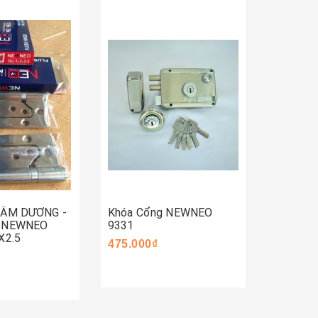
Mua 
Mua ngay
ay
 ÂM DƯƠNG -
Khóa Cổng NEWNEO
Khóa C
- NEWNEO
9331
590.000
X2.5
475.000₫