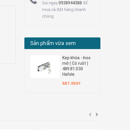
Gọi ngay
0938944388
để
mua và đặt hàng nhanh
chóng
Sản phẩm vừa xem
Kẹp khóa - Inox
mờ ( Có ruột )
489.81.030
Hafele
687.060₫