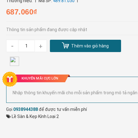
|
|
Thương hiệu:
Mã SP:
489.81.030
687.060₫
Thông tin sản phẩm đang được cập nhật
-
+
Thêm vào giỏ hàng
KHUYẾN MÃI CỰC LỚN
Nhập thông tin khuyến mãi cho mỗi sản phẩm trong mô tả ngắn
Gọi
0938944388
để được tư vấn miễn phí
Lề Sàn & Kẹp Kính Loại 2