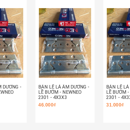
Hết hàng
Mua ng
M DƯƠNG -
BẢN LỀ LÁ ÂM DƯƠNG -
BẢN LỀ LÁ
NEWNEO
LỀ BƯỚM - NEWNEO
LỀ BƯỚM 
2301 - 4X3X3
2301 - 4X3
46.000₫
31.000₫