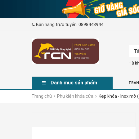
Bán hàng trực tuyến:
0898448944
Tấ
Từ kh
Danh mục sản phẩm
TRAN
Trang chủ
Phụ kiện khóa cửa
Kẹp khóa - Inox mờ (