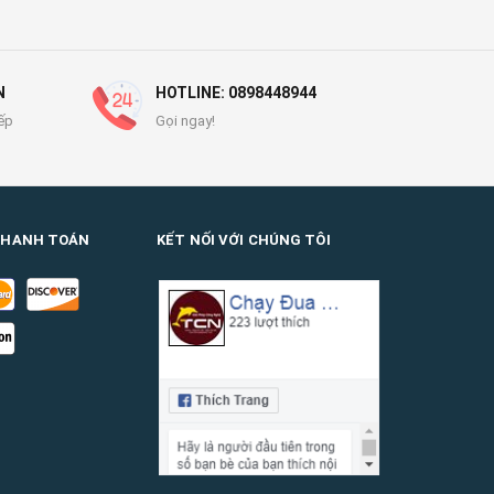
N
HOTLINE: 0898448944
ếp
Gọi ngay!
THANH TOÁN
KẾT NỐI VỚI CHÚNG TÔI