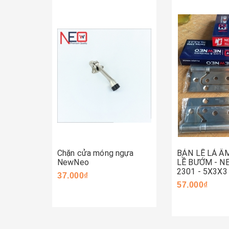
Mua ngay
Mua ngay
Chặn cửa móng ngựa
BẢN LỀ LÁ Â
NewNeo
LỀ BƯỚM - 
2301 - 5X3X3
37.000₫
57.000₫