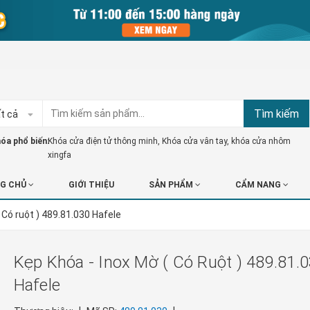
Tìm kiếm
t cả
óa phổ biến:
Khóa cửa điện tử thông minh
,
Khóa cửa vân tay
,
khóa cửa nhôm
xingfa
G CHỦ
GIỚI THIỆU
SẢN PHẨM
CẨM NANG
 Có ruột ) 489.81.030 Hafele
Kẹp Khóa - Inox Mờ ( Có Ruột ) 489.81.
Hafele