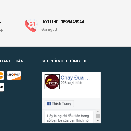
N
HOTLINE: 0898448944
ếp
Gọi ngay!
THANH TOÁN
KẾT NỐI VỚI CHÚNG TÔI