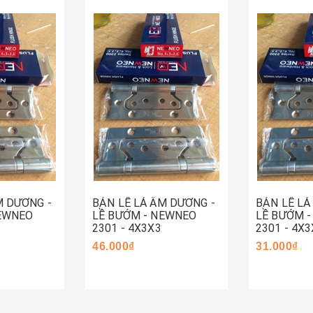
Hết hàng
Mua ng
M DƯƠNG -
BẢN LỀ LÁ ÂM DƯƠNG -
BẢN LỀ LÁ
NEWNEO
LỀ BƯỚM - NEWNEO
LỀ BƯỚM 
2301 - 4X3X3
2301 - 4X3
46.000₫
31.000₫