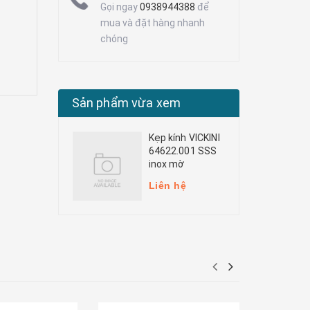
Gọi ngay
0938944388
để
mua và đặt hàng nhanh
chóng
Sản phẩm vừa xem
Kẹp kính VICKINI
64622.001 SSS
inox mờ
Liên hệ