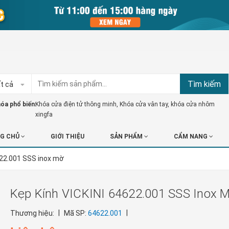
Tìm kiếm
t cả
óa phổ biến:
Khóa cửa điện tử thông minh
,
Khóa cửa vân tay
,
khóa cửa nhôm
xingfa
G CHỦ
GIỚI THIỆU
SẢN PHẨM
CẨM NANG
622.001 SSS inox mờ
Kẹp Kính VICKINI 64622.001 SSS Inox 
|
|
Thương hiệu:
Mã SP:
64622.001