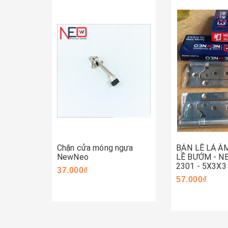
Mua ngay
Mua ngay
Chặn cửa móng ngựa
BẢN LỀ LÁ Â
NewNeo
LỀ BƯỚM - 
2301 - 5X3X3
37.000₫
57.000₫