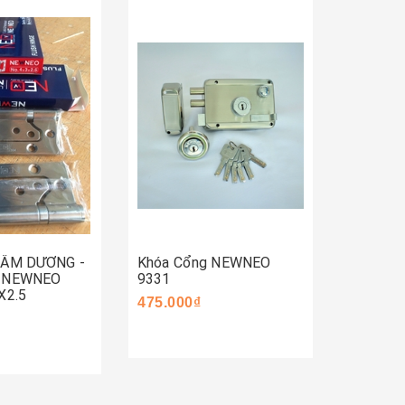
Mua 
Mua ngay
ay
 ÂM DƯƠNG -
Khóa Cổng NEWNEO
Khóa C
- NEWNEO
9331
590.000
X2.5
475.000₫