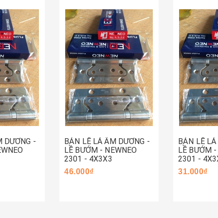
Hết hàng
Mua ng
M DƯƠNG -
BẢN LỀ LÁ ÂM DƯƠNG -
BẢN LỀ LÁ
NEWNEO
LỀ BƯỚM - NEWNEO
LỀ BƯỚM 
2301 - 4X3X3
2301 - 4X3
46.000₫
31.000₫