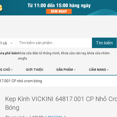
Tìm kiếm
t cả
óa phổ biến:
Khóa cửa điện tử thông minh
,
Khóa cửa vân tay
,
khóa cửa nhôm
xingfa
G CHỦ
GIỚI THIỆU
SẢN PHẨM
CẨM NANG
817.001 CP nhỏ crom bóng
Kẹp Kính VICKINI 64817.001 CP Nhỏ C
Bóng