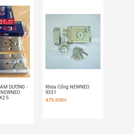
Mua 
Mua ngay
ay
 ÂM DƯƠNG -
Khóa Cổng NEWNEO
Khóa C
- NEWNEO
9331
590.000
X2.5
475.000₫