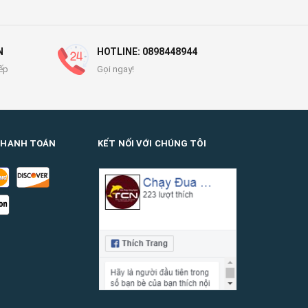
N
HOTLINE: 0898448944
ếp
Gọi ngay!
THANH TOÁN
KẾT NỐI VỚI CHÚNG TÔI