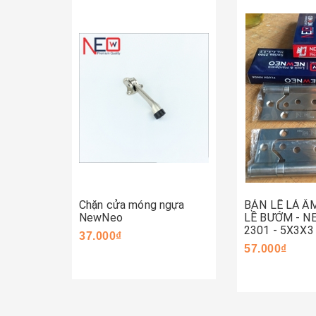
Mua ngay
Mua ngay
Chặn cửa móng ngựa
BẢN LỀ LÁ Â
NewNeo
LỀ BƯỚM - 
2301 - 5X3X3
37.000₫
57.000₫