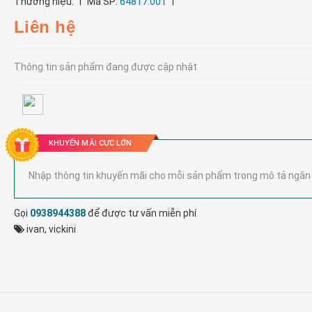
|
|
Thương hiệu:
Mã SP:
64817.001
Liên hệ
Thông tin sản phẩm đang được cập nhật
KHUYẾN MÃI CỰC LỚN
Nhập thông tin khuyến mãi cho mỗi sản phẩm trong mô tả ngắn
Gọi
0938944388
để được tư vấn miễn phí
ivan
,
vickini