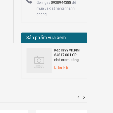
Gọi ngay
0938944388
để
mua và đặt hàng nhanh
chóng
Sản phẩm vừa xem
Kẹp kính VICKINI
64817.001 CP
nhỏ crom bóng
Liên hệ