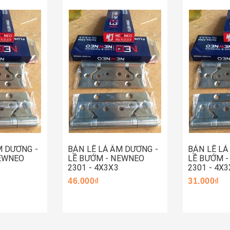
Hết hàng
Mua ng
M DƯƠNG -
BẢN LỀ LÁ ÂM DƯƠNG -
BẢN LỀ LÁ
NEWNEO
LỀ BƯỚM - NEWNEO
LỀ BƯỚM 
2301 - 4X3X3
2301 - 4X3
46.000₫
31.000₫