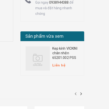
Gọi ngay
0938944388
để
mua và đặt hàng nhanh
chóng
Sản phẩm vừa xem
Kẹp kính VICKINI
chân nhện
65201.002 PSS
Liên hệ