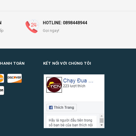
N
HOTLINE: 0898448944
ếp
Gọi ngay!
THANH TOÁN
KẾT NỐI VỚI CHÚNG TÔI