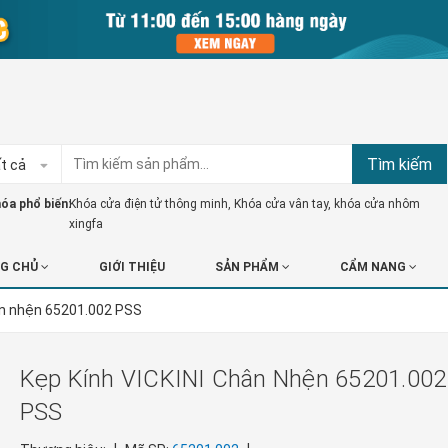
Tìm kiếm
t cả
óa phổ biến:
Khóa cửa điện tử thông minh
,
Khóa cửa vân tay
,
khóa cửa nhôm
xingfa
G CHỦ
GIỚI THIỆU
SẢN PHẨM
CẨM NANG
ân nhện 65201.002 PSS
Kẹp Kính VICKINI Chân Nhện 65201.002
PSS