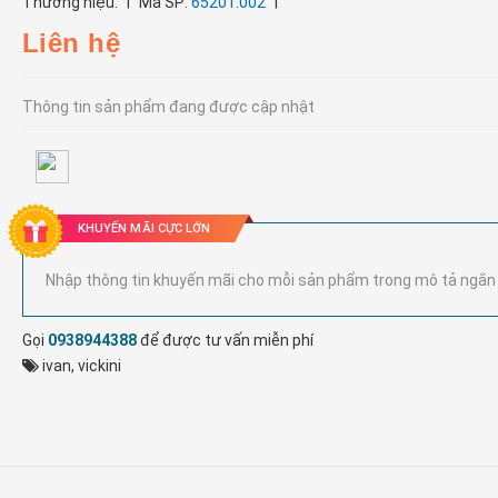
|
|
Thương hiệu:
Mã SP:
65201.002
Liên hệ
Thông tin sản phẩm đang được cập nhật
KHUYẾN MÃI CỰC LỚN
Nhập thông tin khuyến mãi cho mỗi sản phẩm trong mô tả ngắn
Gọi
0938944388
để được tư vấn miễn phí
ivan
,
vickini