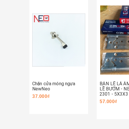
Mua ngay
Mua ngay
Chặn cửa móng ngựa
BẢN LỀ LÁ Â
NewNeo
LỀ BƯỚM - 
2301 - 5X3X3
37.000₫
57.000₫