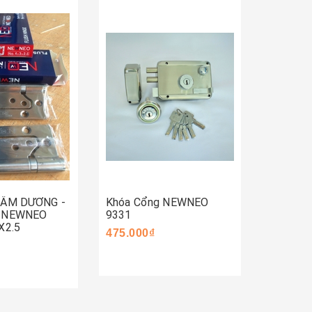
Mua 
Mua ngay
ay
 ÂM DƯƠNG -
Khóa Cổng NEWNEO
Khóa C
- NEWNEO
9331
590.000
X2.5
475.000₫