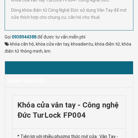
Khóa cửa vân tay TurLock FP004 - Công Nghệ Đức
Dòng khóa điện tử Công Nghệ Đức sử dụng Vân Tay để mở
cửa thích hợp cho chung cư, căn hộ cho thuê.
Gọi
0938944388
để được tư vấn miễn phí
khóa căn hộ
,
khóa cửa vân tay
,
khoadientu
,
khóa điện tử
,
khóa
điện tử thông minh
,
km
MÔ TẢ
ĐÁNH GIÁ(APP)
Khóa cửa vân tay - Công nghệ
Đức TurLock FP004
* Tiện lợi với nhiều phương thức mở cửa : Vân Tay -