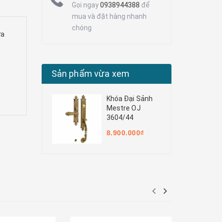
Gọi ngay
0938944388
để
mua và đặt hàng nhanh
chóng
ửa
Sản phẩm vừa xem
Khóa Đại Sảnh
Mestre OJ
3604/44
8.900.000₫