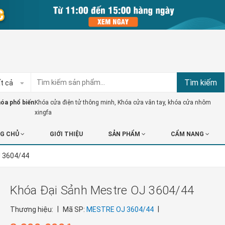
Tìm kiếm
t cả
óa phổ biến:
Khóa cửa điện tử thông minh
,
Khóa cửa vân tay
,
khóa cửa nhôm
xingfa
G CHỦ
GIỚI THIỆU
SẢN PHẨM
CẨM NANG
J 3604/44
Khóa Đại Sảnh Mestre OJ 3604/44
|
|
Thương hiệu:
Mã SP:
MESTRE OJ 3604/44