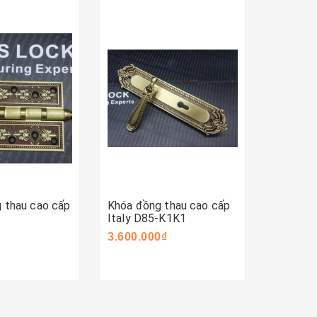
ay
Mua ngay
Mua 
g thau cao cấp
Khóa đồng thau cao cấp
Khóa đồ
Italy D85-K1K1
Italy D
3.600.000₫
3.600.0