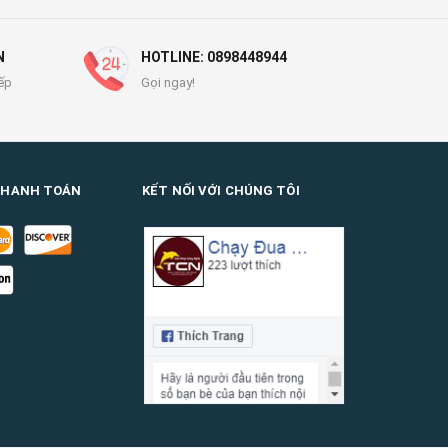
N
HOTLINE: 0898448944
ếp
Gọi ngay!
THANH TOÁN
KẾT NỐI VỚI CHÚNG TÔI