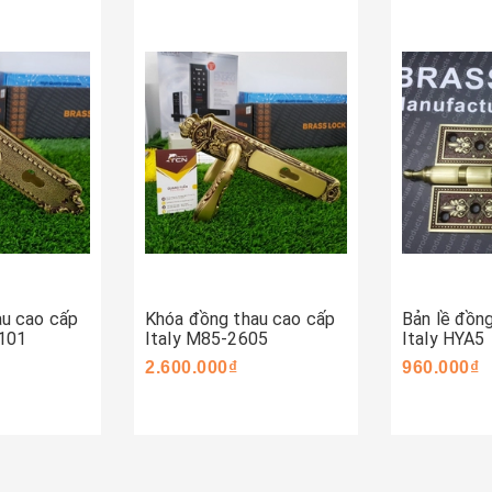
Mua ngay
Mua ng
au cao cấp
Khóa đồng thau cao cấp
Bản lề đồn
1101
Italy M85-2605
Italy HYA5
2.600.000₫
960.000₫