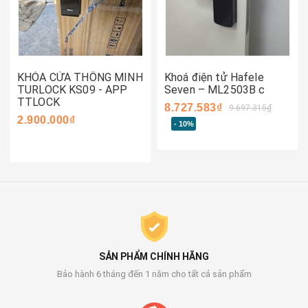
KHÓA CỬA THÔNG MINH
Khoá điện tử Hafele
TURLOCK KS09 - APP
Seven – ML2503B c
TTLOCK
8.727.583₫
9.697.315₫
2.900.000₫
- 10%
SẢN PHẨM CHÍNH HÃNG
Bảo hành 6 tháng đến 1 năm cho tất cả sản phẩm