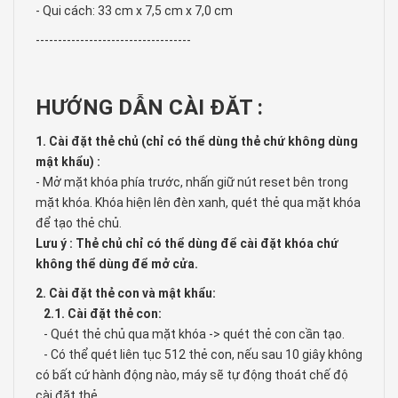
- Qui cách: 33 cm x 7,5 cm x 7,0 cm
-----------------------------------
HƯỚNG DẪN CÀI ĐĂT :
1. Cài đặt thẻ chủ (chỉ có thể dùng thẻ chứ không dùng
mật khẩu) :
- Mở mặt khóa phía trước, nhấn giữ nút reset bên trong
mặt khóa. Khóa hiện lên đèn xanh, quét thẻ qua mặt khóa
để tạo thẻ chủ.
Lưu ý : Thẻ chủ chỉ có thể dùng để cài đặt khóa chứ
không thể dùng để mở cửa.
2. Cài đặt thẻ con và mật khẩu:
2.1. Cài đặt thẻ con:
- Quét thẻ chủ qua mặt khóa -> quét thẻ con cần tạo.
- Có thể quét liên tục 512 thẻ con, nếu sau 10 giây không
có bất cứ hành động nào, máy sẽ tự động thoát chế độ
cài đặt thẻ.