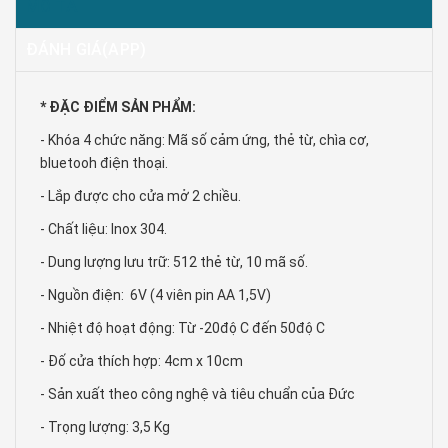
MÔ TẢ
ĐÁNH GIÁ(APP)
* ĐẶC ĐIỂM SẢN PHẨM:
- Khóa 4 chức năng: Mã số cảm ứng, thẻ từ, chìa cơ,
bluetooh điện thoại.
- Lắp được cho cửa mở 2 chiều.
- Chất liệu: Inox 304.
- Dung lượng lưu trữ: 512 thẻ từ, 10 mã số.
- Nguồn điện: 6V (4 viên pin AA 1,5V)
- Nhiệt độ hoạt động: Từ -20độ C đến 50độ C
- Đố cửa thích hợp: 4cm x 10cm
- Sản xuất theo công nghệ và tiêu chuẩn của Đức
- Trọng lượng: 3,5 Kg