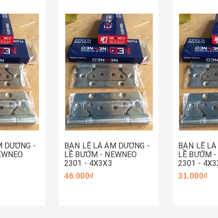
Hết hàng
Mua ng
M DƯƠNG -
BẢN LỀ LÁ ÂM DƯƠNG -
BẢN LỀ LÁ
NEWNEO
LỀ BƯỚM - NEWNEO
LỀ BƯỚM 
2301 - 4X3X3
2301 - 4X3
46.000₫
31.000₫