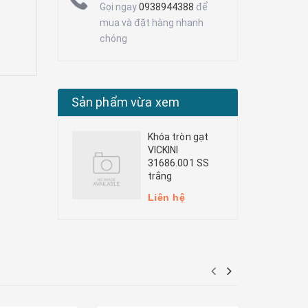
Gọi ngay
0938944388
để
mua và đặt hàng nhanh
chóng
Sản phẩm vừa xem
Khóa tròn gạt
VICKINI
31686.001 SS
trắng
Liên hệ