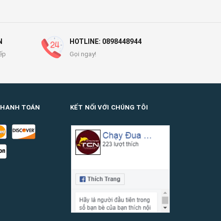
N
HOTLINE: 0898448944
ếp
Gọi ngay!
THANH TOÁN
KẾT NỐI VỚI CHÚNG TÔI