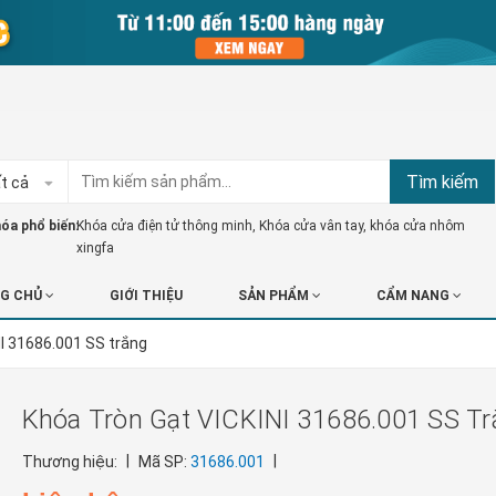
Tìm kiếm
t cả
óa phổ biến:
Khóa cửa điện tử thông minh
,
Khóa cửa vân tay
,
khóa cửa nhôm
xingfa
G CHỦ
GIỚI THIỆU
SẢN PHẨM
CẨM NANG
NI 31686.001 SS trắng
Khóa Tròn Gạt VICKINI 31686.001 SS T
|
|
Thương hiệu:
Mã SP:
31686.001