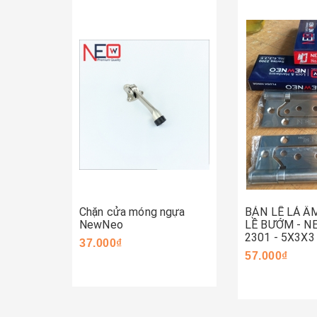
Mua ngay
Mua ngay
Chặn cửa móng ngựa
BẢN LỀ LÁ Â
NewNeo
LỀ BƯỚM - 
2301 - 5X3X3
37.000₫
57.000₫