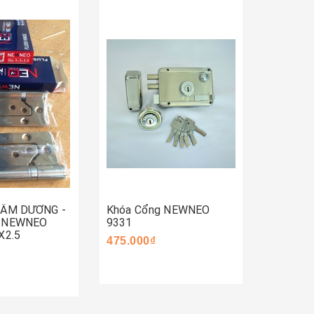
Mua 
Mua ngay
ay
 ÂM DƯƠNG -
Khóa Cổng NEWNEO
Khóa C
- NEWNEO
9331
590.000
X2.5
475.000₫