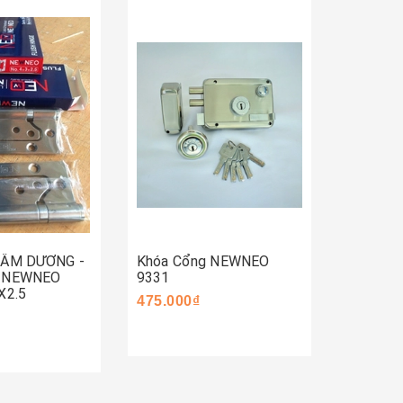
Mua 
Mua ngay
ay
 ÂM DƯƠNG -
Khóa Cổng NEWNEO
Khóa C
- NEWNEO
9331
590.000
X2.5
475.000₫