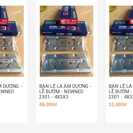
Hết hàng
Mua ng
M DƯƠNG -
BẢN LỀ LÁ ÂM DƯƠNG -
BẢN LỀ LÁ
NEWNEO
LỀ BƯỚM - NEWNEO
LỀ BƯỚM 
2301 - 4X3X3
2301 - 4X3
46.000₫
31.000₫