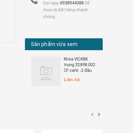
Gọi ngay
0938944388
để
mua và đặt hàng nhanh
chóng
Sản phẩm vừa xem
Khóa VICKINI
trung 32898.002
CF café -2 đầu
Liên hệ