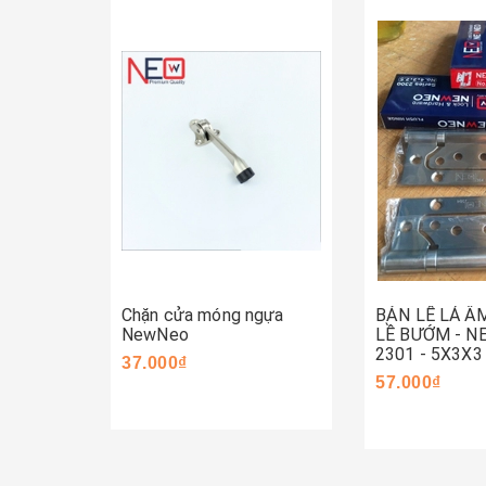
Mua ngay
Mua ngay
Chặn cửa móng ngựa
BẢN LỀ LÁ Â
NewNeo
LỀ BƯỚM - 
2301 - 5X3X3
37.000₫
57.000₫