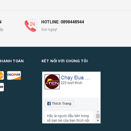
N
HOTLINE: 0898448944
ếp
Gọi ngay!
THANH TOÁN
KẾT NỐI VỚI CHÚNG TÔI