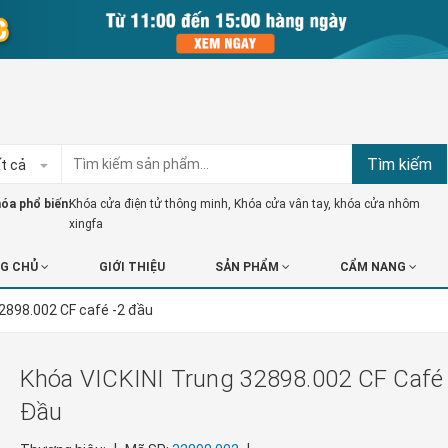
Tìm kiếm
t cả
óa phổ biến:
Khóa cửa điện tử thông minh
,
Khóa cửa vân tay
,
khóa cửa nhôm
xingfa
G CHỦ
GIỚI THIỆU
SẢN PHẨM
CẨM NANG
32898.002 CF café -2 đầu
Khóa VICKINI Trung 32898.002 CF Café 
Đầu