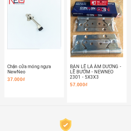
Chặn cửa móng ngựa
BẢN LỀ LÁ ÂM DƯƠNG -
NewNeo
LỀ BƯỚM - NEWNEO
2301 - 5X3X3
37.000₫
57.000₫