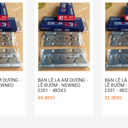
Hết hàng
Mua ng
M DƯƠNG -
BẢN LỀ LÁ ÂM DƯƠNG -
BẢN LỀ LÁ
NEWNEO
LỀ BƯỚM - NEWNEO
LỀ BƯỚM 
2301 - 4X3X3
2301 - 4X3
46.000₫
31.000₫