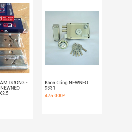
Mua 
Mua ngay
ay
 ÂM DƯƠNG -
Khóa Cổng NEWNEO
Khóa C
- NEWNEO
9331
590.000
X2.5
475.000₫