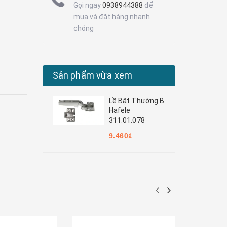
Gọi ngay
0938944388
để
mua và đặt hàng nhanh
chóng
Sản phẩm vừa xem
Lề Bật Thường B
Hafele
311.01.078
9.460₫