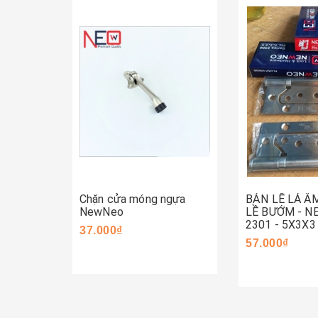
Mua ngay
Mua ngay
Chặn cửa móng ngựa
BẢN LỀ LÁ Â
NewNeo
LỀ BƯỚM - 
2301 - 5X3X3
37.000₫
57.000₫