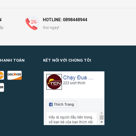
N
HOTLINE: 0898448944
ếp
Gọi ngay!
THANH TOÁN
KẾT NỐI VỚI CHÚNG TÔI