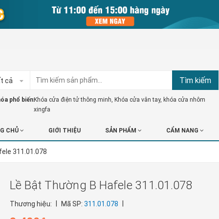
Tìm kiếm
t cả
óa phổ biến:
Khóa cửa điện tử thông minh
,
Khóa cửa vân tay
,
khóa cửa nhôm
xingfa
G CHỦ
GIỚI THIỆU
SẢN PHẨM
CẨM NANG
fele 311.01.078
Lề Bật Thường B Hafele 311.01.078
|
|
Thương hiệu:
Mã SP:
311.01.078