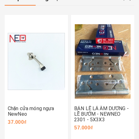
Chặn cửa móng ngựa
BẢN LỀ LÁ ÂM DƯƠNG -
NewNeo
LỀ BƯỚM - NEWNEO
2301 - 5X3X3
37.000₫
57.000₫