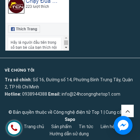
VỀ CHÚNG TÔI
Trụ sở chính:
Số 16, Đường số 14, Phường Bình Trưng Tây, Quận
2, TP Hồ Chí Minh
Hotline:
0938944388
Email:
info@24hcongnghetop1.com
© Bản quyền thuộc về
Công nghệ điện tử Top 1
|
Cung cấp bởi
Sapo
Trang chủ
Sản phẩm
Tin tức
Liên hệ
Hướng dẫn sử dụng