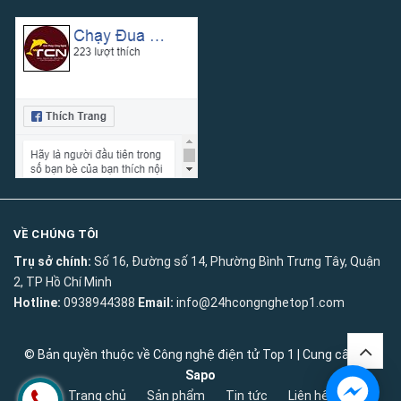
VỀ CHÚNG TÔI
Trụ sở chính:
Số 16, Đường số 14, Phường Bình Trưng Tây, Quận
2, TP Hồ Chí Minh
Hotline:
0938944388
Email:
info@24hcongnghetop1.com
© Bản quyền thuộc về
Công nghệ điện tử Top 1
|
Cung cấp bởi
Sapo
Trang chủ
Sản phẩm
Tin tức
Liên hệ