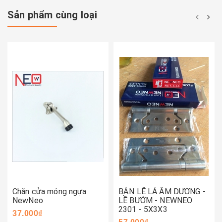
Sản phẩm cùng loại
Chặn cửa móng ngựa
BẢN LỀ LÁ ÂM DƯƠNG -
NewNeo
LỀ BƯỚM - NEWNEO
2301 - 5X3X3
37.000₫