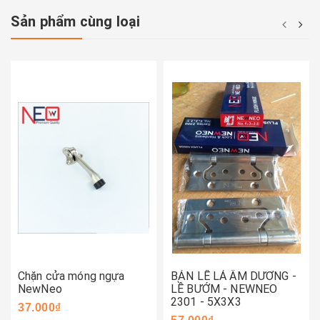
Sản phẩm cùng loại
Chặn cửa móng ngựa
BẢN LỀ LÁ ÂM DƯƠNG -
NewNeo
LỀ BƯỚM - NEWNEO
2301 - 5X3X3
37.000₫