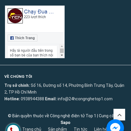
VỀ CHÚNG TÔI
Trụ sở chính:
Số 16, Đường số 14, Phường Bình Trưng Tây, Quận
2, TP Hồ Chí Minh
Hotline:
0938944388
Email:
info@24hcongnghetop1.com
© Bản quyền thuộc về
Công nghệ điện tử Top 1
|
Cung cấp bởi
Sapo
Trang chủ
Sản phẩm
Tin tức
Liên hệ