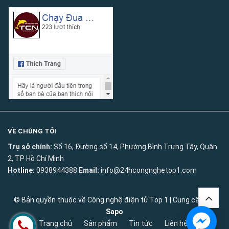
VỀ CHÚNG TÔI
Trụ sở chính:
Số 16, Đường số 14, Phường Bình Trưng Tây, Quận
2, TP Hồ Chí Minh
Hotline:
0938944388
Email:
info@24hcongnghetop1.com
© Bản quyền thuộc về
Công nghệ điện tử Top 1
|
Cung cấp bởi
Sapo
Trang chủ
Sản phẩm
Tin tức
Liên hệ