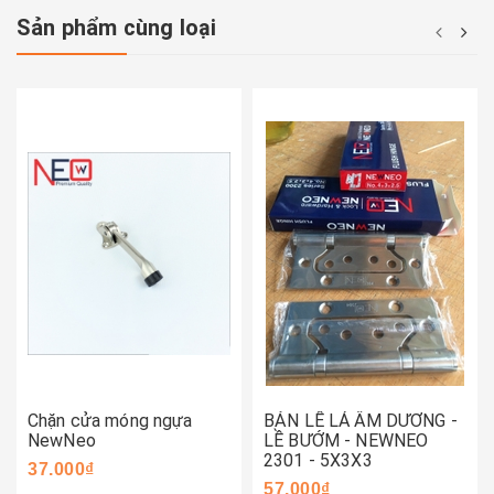
Sản phẩm cùng loại
Chặn cửa móng ngựa
BẢN LỀ LÁ ÂM DƯƠNG -
NewNeo
LỀ BƯỚM - NEWNEO
2301 - 5X3X3
37.000₫
57.000₫