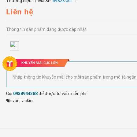
|
|
Thương hiệu:
Mã SP:
69828.001
Liên hệ
Thông tin sản phẩm đang được cập nhật
KHUYẾN MÃI CỰC LỚN
Nhập thông tin khuyến mãi cho mỗi sản phẩm trong mô tả ngắn
Gọi
0938944388
để được tư vấn miễn phí
ivan
,
vickini