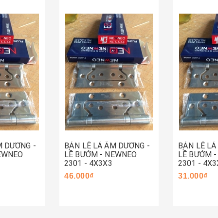
Hết hàng
Mua ng
M DƯƠNG -
BẢN LỀ LÁ ÂM DƯƠNG -
BẢN LỀ LÁ
NEWNEO
LỀ BƯỚM - NEWNEO
LỀ BƯỚM 
2301 - 4X3X3
2301 - 4X3
46.000₫
31.000₫