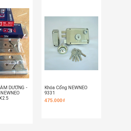
Mua 
Mua ngay
ay
 ÂM DƯƠNG -
Khóa Cổng NEWNEO
Khóa C
- NEWNEO
9331
590.000
X2.5
475.000₫