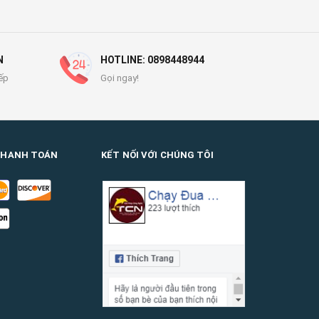
N
HOTLINE: 0898448944
ếp
Gọi ngay!
THANH TOÁN
KẾT NỐI VỚI CHÚNG TÔI