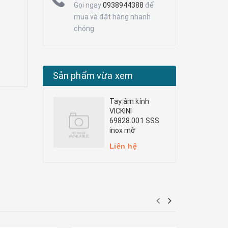
Gọi ngay
0938944388
để
mua và đặt hàng nhanh
chóng
Sản phẩm vừa xem
Tay âm kính
VICKINI
69828.001 SSS
inox mờ
Liên hệ