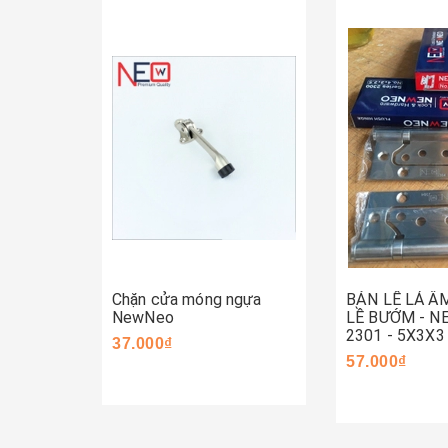
Mua ngay
Mua ngay
Chặn cửa móng ngựa
BẢN LỀ LÁ Â
NewNeo
LỀ BƯỚM - 
2301 - 5X3X3
37.000₫
57.000₫