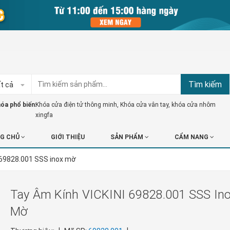
Tìm kiếm
t cả
óa phổ biến:
Khóa cửa điện tử thông minh
,
Khóa cửa vân tay
,
khóa cửa nhôm
xingfa
G CHỦ
GIỚI THIỆU
SẢN PHẨM
CẨM NANG
 69828.001 SSS inox mờ
Tay Âm Kính VICKINI 69828.001 SSS In
Mờ