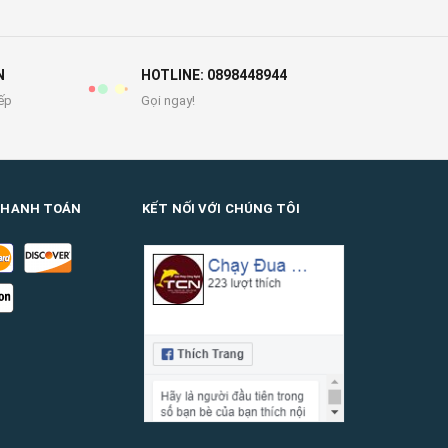
N
HOTLINE: 0898448944
ếp
Gọi ngay!
THANH TOÁN
KẾT NỐI VỚI CHÚNG TÔI