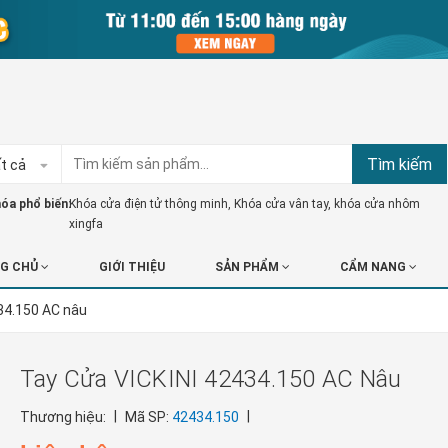
Tìm kiếm
t cả
óa phổ biến:
Khóa cửa điện tử thông minh
,
Khóa cửa vân tay
,
khóa cửa nhôm
xingfa
G CHỦ
GIỚI THIỆU
SẢN PHẨM
CẨM NANG
34.150 AC nâu
Tay Cửa VICKINI 42434.150 AC Nâu
|
|
Thương hiệu:
Mã SP:
42434.150