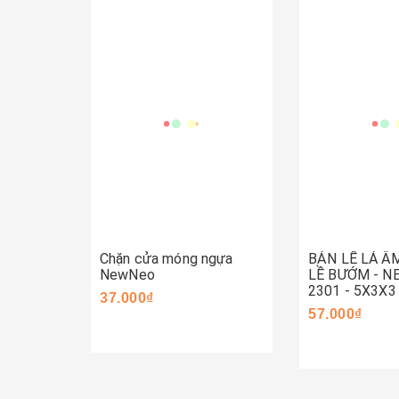
Mua ngay
Mua ngay
Chặn cửa móng ngựa
BẢN LỀ LÁ Â
NewNeo
LỀ BƯỚM - 
2301 - 5X3X3
37.000₫
57.000₫