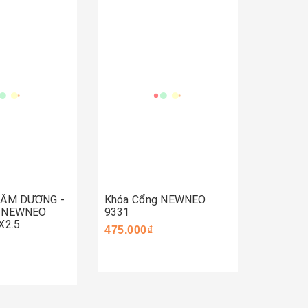
Mua 
Mua ngay
ay
 ÂM DƯƠNG -
Khóa Cổng NEWNEO
Khóa C
- NEWNEO
9331
590.000
X2.5
475.000₫