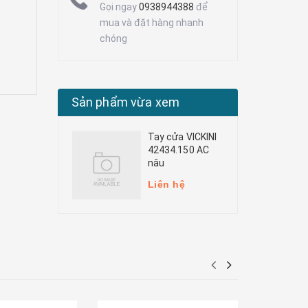
Gọi ngay
0938944388
để
mua và đặt hàng nhanh
chóng
Sản phẩm vừa xem
Tay cửa VICKINI
42434.150 AC
nâu
Liên hệ