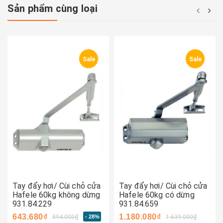
Sản phẩm cùng loại
Sale
Sale
Tay đẩy hơi/ Cùi chỏ cửa
Tay đẩy hơi/ Cùi chỏ cửa
Hafele 60kg không dừng
Hafele 60kg có dừng
931.84.229
931.84.659
643.680₫
1.180.080₫
894.000₫
- 28%
1.639.000₫