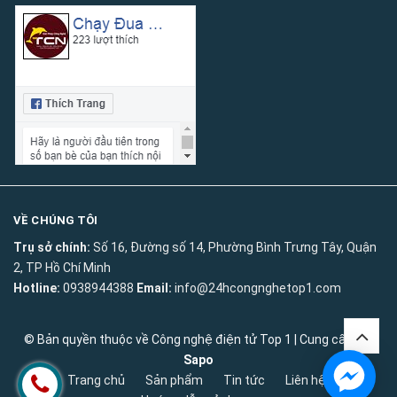
VỀ CHÚNG TÔI
Trụ sở chính:
Số 16, Đường số 14, Phường Bình Trưng Tây, Quận
2, TP Hồ Chí Minh
Hotline:
0938944388
Email:
info@24hcongnghetop1.com
© Bản quyền thuộc về
Công nghệ điện tử Top 1
|
Cung cấp bởi
Sapo
Trang chủ
Sản phẩm
Tin tức
Liên hệ