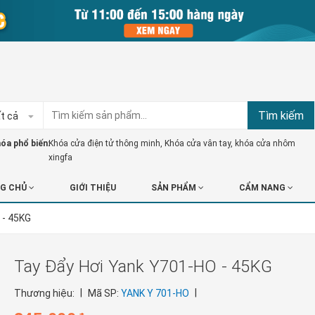
Tìm kiếm
t cả
óa phổ biến:
Khóa cửa điện tử thông minh
,
Khóa cửa vân tay
,
khóa cửa nhôm
xingfa
G CHỦ
GIỚI THIỆU
SẢN PHẨM
CẨM NANG
 - 45KG
Tay Đẩy Hơi Yank Y701-HO - 45KG
|
|
Thương hiệu:
Mã SP:
YANK Y 701-HO