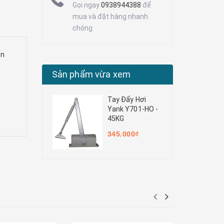
Gọi ngay
0938944388
để
mua và đặt hàng nhanh
chóng
ện
Sản phẩm vừa xem
Tay Đẩy Hơi
Yank Y701-HO -
45KG
345.000₫