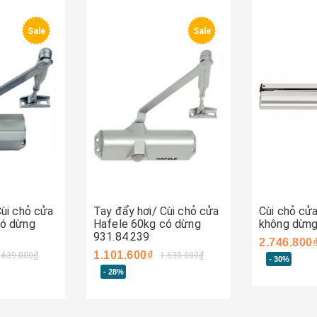
Sale
Sale
Mua ng
Mua ngay
Cùi chỏ cửa
Tay đẩy hơi/ Cùi chỏ cửa
Cùi chỏ cử
có dừng
Hafele 60kg có dừng
không dừng
931.84.239
2.746.800
1.101.600₫
.639.000₫
1.530.000₫
- 30%
- 28%