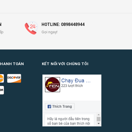
N
HOTLINE: 0898448944
ếp
Gọi ngay!
THANH TOÁN
KẾT NỐI VỚI CHÚNG TÔI