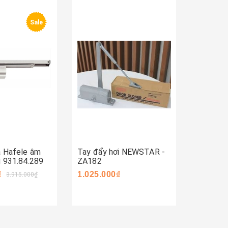
Sale
ay
Mua ngay
a Hafele âm
Tay đẩy hơi NEWSTAR -
Tay đẩy
 931.84.289
ZA182
44051.0
₫
1.025.000₫
Liên hệ
3.915.000₫