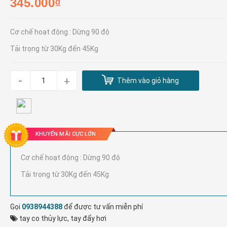
345.000₫
Cơ chế hoạt động : Dừng 90 độ
Tải trọng từ 30Kg đến 45Kg
-
+
Thêm vào giỏ hàng
KHUYẾN MÃI CỰC LỚN
Cơ chế hoạt động : Dừng 90 độ
Tải trọng từ 30Kg đến 45Kg
Gọi
0938944388
để được tư vấn miễn phí
tay co thủy lực
,
tay đẩy hơi