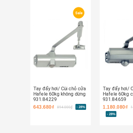
Sale
Mua ngay
Mua ngay
Tay đẩy hơi/ Cùi chỏ cửa
Tay đẩy hơi/ 
Hafele 60kg không dừng
Hafele 60kg 
931.84.229
931.84.659
643.680₫
1.180.080₫
894.000₫
- 28%
1
- 28%