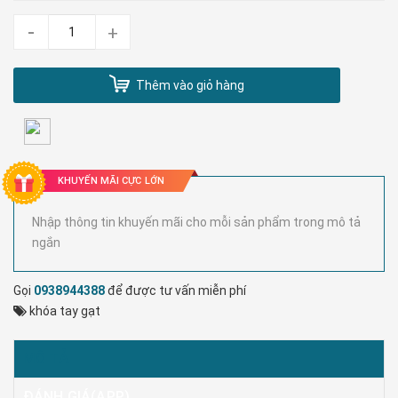
-
+
Thêm vào giỏ hàng
KHUYẾN MÃI CỰC LỚN
Nhập thông tin khuyến mãi cho mỗi sản phẩm trong mô tả
ngắn
Gọi
0938944388
để được tư vấn miễn phí
khóa tay gạt
MÔ TẢ
ĐÁNH GIÁ(APP)