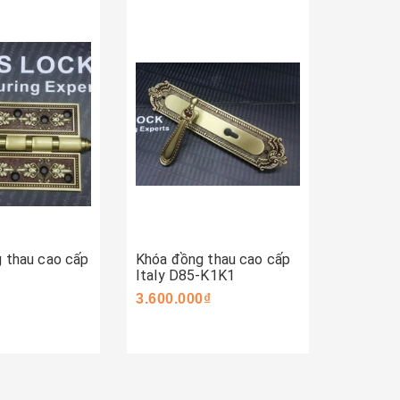
ay
Mua ngay
Mua 
g thau cao cấp
Khóa đồng thau cao cấp
Khóa đồ
Italy D85-K1K1
Italy D
3.600.000₫
3.600.0