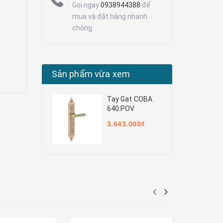
Gọi ngay
0938944388
để
mua và đặt hàng nhanh
chóng
Sản phẩm vừa xem
Tay Gạt COBA
640.POV
3.643.000₫