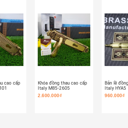
Mua ngay
Mua ng
au cao cấp
Khóa đồng thau cao cấp
Bản lề đồn
1101
Italy M85-2605
Italy HYA5
2.600.000₫
960.000₫