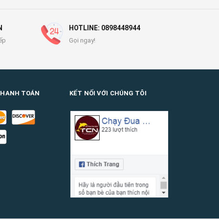
N
HOTLINE: 0898448944
ếp
Gọi ngay!
THANH TOÁN
KẾT NỐI VỚI CHÚNG TÔI