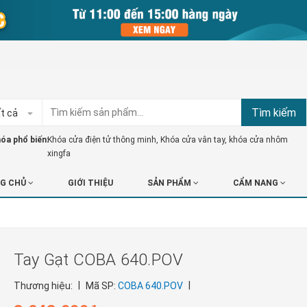
Tìm kiếm
t cả
óa phổ biến:
Khóa cửa điện tử thông minh
,
Khóa cửa vân tay
,
khóa cửa nhôm
xingfa
G CHỦ
GIỚI THIỆU
SẢN PHẨM
CẨM NANG
Tay Gạt COBA 640.POV
|
|
Thương hiệu:
Mã SP:
COBA 640.POV