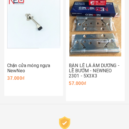
Chặn cửa móng ngựa
BẢN LỀ LÁ ÂM DƯƠNG -
NewNeo
LỀ BƯỚM - NEWNEO
2301 - 5X3X3
37.000₫
57.000₫