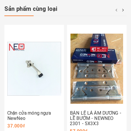
Sản phẩm cùng loại
Chặn cửa móng ngựa
BẢN LỀ LÁ ÂM DƯƠNG -
NewNeo
LỀ BƯỚM - NEWNEO
2301 - 5X3X3
37.000₫