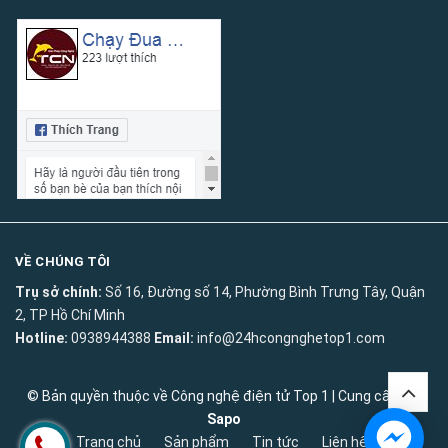
VỀ CHÚNG TÔI
Trụ sở chính:
Số 16, Đường số 14, Phường Bình Trưng Tây, Quận
2, TP Hồ Chí Minh
Hotline:
0938944388
Email:
info@24hcongnghetop1.com
© Bản quyền thuộc về
Công nghệ điện tử Top 1
|
Cung cấp bởi
Sapo
Trang chủ
Sản phẩm
Tin tức
Liên hệ