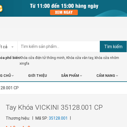
Tìm kiếm
t cả
óa phổ biến:
Khóa cửa điện tử thông minh
,
Khóa cửa vân tay
,
khóa cửa nhôm
xingfa
G CHỦ
GIỚI THIỆU
SẢN PHẨM
CẨM NANG
128.001 CP
Tay Khóa VICKINI 35128.001 CP
|
|
Thương hiệu:
Mã SP:
35128.001