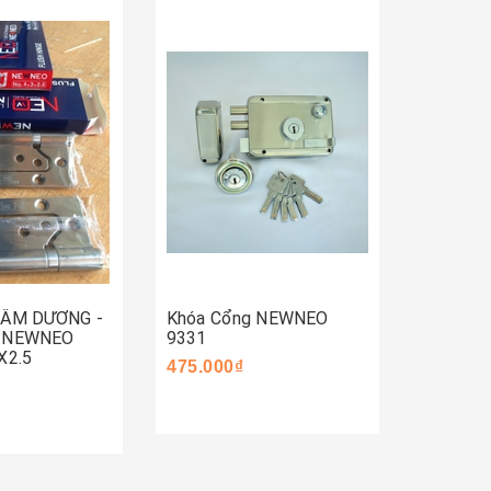
Mua 
Mua ngay
ay
 ÂM DƯƠNG -
Khóa Cổng NEWNEO
Khóa C
- NEWNEO
9331
590.000
X2.5
475.000₫