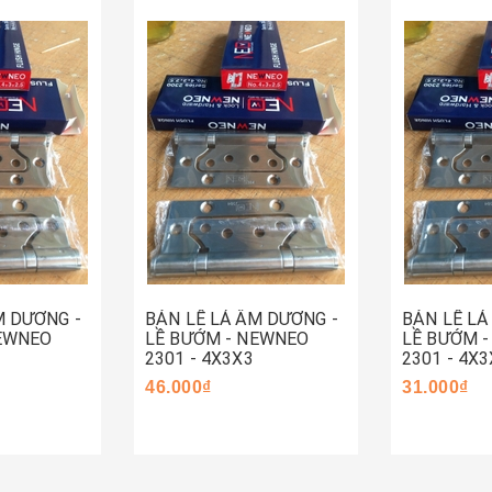
Hết hàng
Mua ng
M DƯƠNG -
BẢN LỀ LÁ ÂM DƯƠNG -
BẢN LỀ LÁ
NEWNEO
LỀ BƯỚM - NEWNEO
LỀ BƯỚM 
2301 - 4X3X3
2301 - 4X3
46.000₫
31.000₫