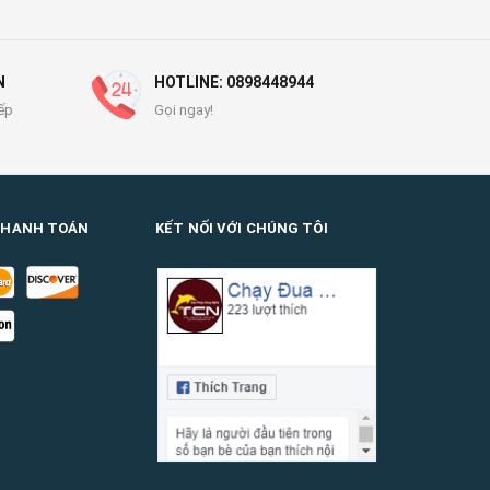
N
HOTLINE: 0898448944
ếp
Gọi ngay!
THANH TOÁN
KẾT NỐI VỚI CHÚNG TÔI