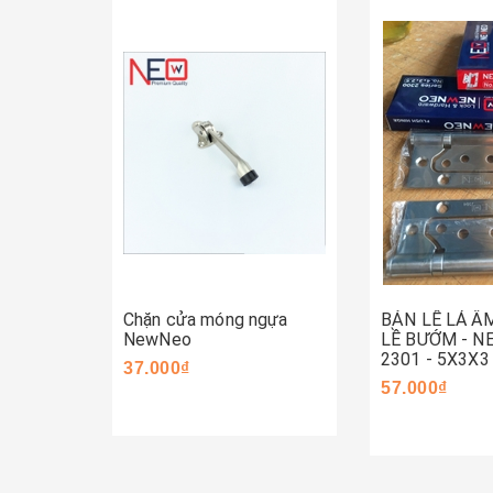
Mua ngay
Mua ngay
Chặn cửa móng ngựa
BẢN LỀ LÁ Â
NewNeo
LỀ BƯỚM - 
2301 - 5X3X3
37.000₫
57.000₫