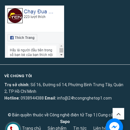
VỀ CHÚNG TÔI
Trụ sở chính:
Số 16, Đường số 14, Phường Bình Trưng Tây, Quận
2, TP Hồ Chí Minh
Hotline:
0938944388
Email:
info@24hcongnghetop1.com
© Bản quyền thuộc về
Công nghệ điện tử Top 1
|
Cung cấp bởi
Sapo
Trang chủ
Sản phẩm
Tin tức
Liên hệ