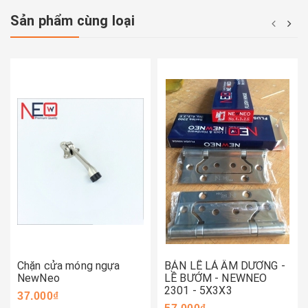
Sản phẩm cùng loại
Chặn cửa móng ngựa
BẢN LỀ LÁ ÂM DƯƠNG -
NewNeo
LỀ BƯỚM - NEWNEO
2301 - 5X3X3
37.000₫