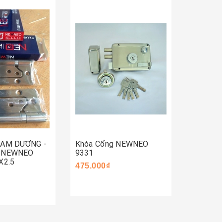
Mua 
Mua ngay
ay
 ÂM DƯƠNG -
Khóa Cổng NEWNEO
Khóa C
- NEWNEO
9331
590.000
X2.5
475.000₫