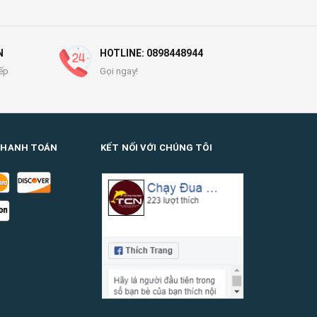
N
HOTLINE: 0898448944
ếp
Gọi ngay!
THANH TOÁN
KẾT NỐI VỚI CHÚNG TÔI