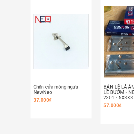
Mua ngay
Mua ngay
Chặn cửa móng ngựa
BẢN LỀ LÁ Â
NewNeo
LỀ BƯỚM - 
2301 - 5X3X3
37.000₫
57.000₫