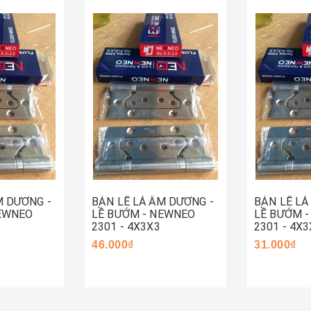
Hết hàng
Mua ng
M DƯƠNG -
BẢN LỀ LÁ ÂM DƯƠNG -
BẢN LỀ LÁ
NEWNEO
LỀ BƯỚM - NEWNEO
LỀ BƯỚM 
2301 - 4X3X3
2301 - 4X3
46.000₫
31.000₫