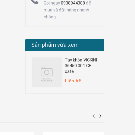
Gọi ngay
0938944388
để
mua và đặt hàng nhanh
chóng
Sản phẩm vừa xem
Tay khóa VICKINI
36450.001 CF
café
Liên hệ