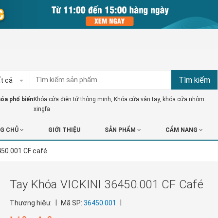
Tìm kiếm
t cả
óa phổ biến:
Khóa cửa điện tử thông minh
,
Khóa cửa vân tay
,
khóa cửa nhôm
xingfa
G CHỦ
GIỚI THIỆU
SẢN PHẨM
CẨM NANG
450.001 CF café
Tay Khóa VICKINI 36450.001 CF Café
|
|
Thương hiệu:
Mã SP:
36450.001