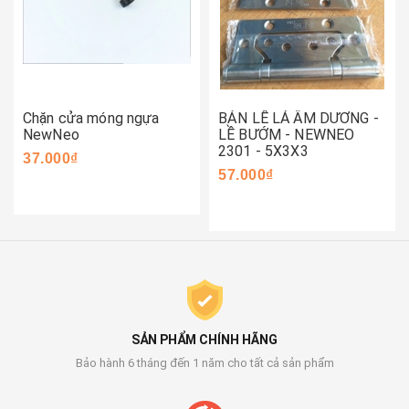
Chặn cửa móng ngựa
BẢN LỀ LÁ ÂM DƯƠNG -
NewNeo
LỀ BƯỚM - NEWNEO
2301 - 5X3X3
37.000₫
57.000₫
SẢN PHẨM CHÍNH HÃNG
Bảo hành 6 tháng đến 1 năm cho tất cả sản phẩm