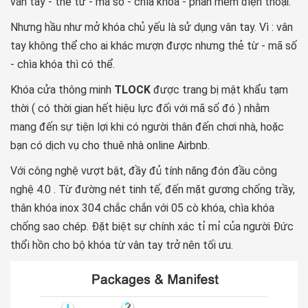
vân tay - thẻ từ - mã số - chìa khóa - phần mềm điện thoại.
Nhưng hầu như mở khóa chủ yếu là sử dụng vân tay. Vì : vân
tay không thể cho ai khác mượn được nhưng thẻ từ - mã số
- chìa khóa thì có thể.
Khóa cửa thông minh
TLOCK
được trang bị mật khẩu tạm
thời ( có thời gian hết hiệu lực đối với mã số đó ) nhằm
mang đến sự tiện lợi khi có người thân đến chơi nhà, hoặc
bạn có dịch vụ cho thuê nhà online Airbnb.
Với công nghệ vượt bật, đầy đủ tính năng đón đầu công
nghệ 4.0 . Từ đường nét tinh tế, đến mặt gương chống trầy,
thân khóa inox 304 chắc chắn với 05 cò khóa, chìa khóa
chống sao chép. Đặt biệt sự chính xác tỉ mỉ của người Đức
thổi hồn cho bộ khóa từ vân tay trở nên tối ưu.