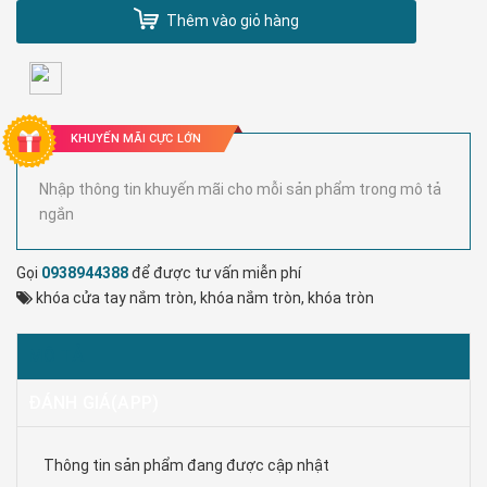
Thêm vào giỏ hàng
KHUYẾN MÃI CỰC LỚN
Nhập thông tin khuyến mãi cho mỗi sản phẩm trong mô tả
ngắn
Gọi
0938944388
để được tư vấn miễn phí
khóa cửa tay nắm tròn
,
khóa nắm tròn
,
khóa tròn
MÔ TẢ
ĐÁNH GIÁ(APP)
Thông tin sản phẩm đang được cập nhật