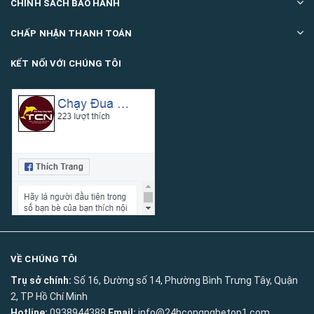
CHÍNH SÁCH BẢO HÀNH
CHẤP NHẬN THANH TOÁN
KẾT NỐI VỚI CHÚNG TÔI
VỀ CHÚNG TÔI
Trụ sở chính:
Số 16, Đường số 14, Phường Bình Trưng Tây, Quận
2, TP Hồ Chí Minh
Hotline:
0938944388
Email:
info@24hcongnghetop1.com