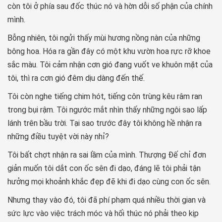
còn tôi ở phía sau đốc thúc nó và hờn dỗi số phận của chính
mình.
Bỗng nhiên, tôi ngửi thấy mùi hương nồng nàn của những
bông hoa. Hóa ra gần đây có một khu vườn hoa rực rỡ khoe
sắc màu. Tôi cảm nhận cơn gió đang vuốt ve khuôn mặt của
tôi, thì ra cơn gió đêm dịu dàng đến thế.
Tôi còn nghe tiếng chim hót, tiếng côn trùng kêu râm ran
trong bụi rậm. Tôi ngước mắt nhìn thấy những ngôi sao lấp
lánh trên bầu trời. Tại sao trước đây tôi không hề nhận ra
những điều tuyệt vời này nhỉ?
Tôi bất chợt nhận ra sai lầm của mình. Thượng Đế chỉ đơn
giản muốn tôi dắt con ốc sên đi dạo, đáng lẽ tôi phải tận
hưởng mọi khoảnh khắc đẹp đẽ khi đi dạo cùng con ốc sên.
Nhưng thay vào đó, tôi đã phí phạm quá nhiều thời gian và
sức lực vào việc trách móc và hối thúc nó phải theo kịp