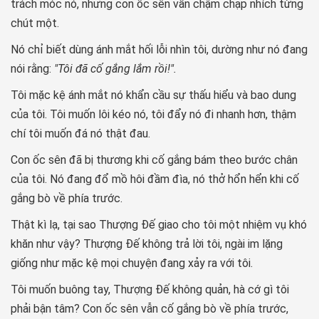
trách móc nó, nhưng con ốc sên vẫn chậm chạp nhích từng
chút một.
Nó chỉ biết dùng ánh mắt hối lỗi nhìn tôi, dường như nó đang
nói rằng:
"Tôi đã cố gắng lắm rồi!".
Tôi mặc kệ ánh mắt nó khẩn cầu sự thấu hiểu và bao dung
của tôi. Tôi muốn lôi kéo nó, tôi đẩy nó đi nhanh hơn, thậm
chí tôi muốn đá nó thật đau.
Con ốc sên đã bị thương khi cố gắng bám theo bước chân
của tôi. Nó đang đổ mồ hôi đầm đìa, nó thở hổn hển khi cố
gắng bò về phía trước.
Thật kì lạ, tại sao Thượng Đế giao cho tôi một nhiệm vụ khó
khăn như vậy? Thượng Đế không trả lời tôi, ngài im lặng
giống như mặc kệ mọi chuyện đang xảy ra với tôi.
Tôi muốn buông tay, Thượng Đế không quản, hà cớ gì tôi
phải bận tâm? Con ốc sên vẫn cố gắng bò về phía trước,